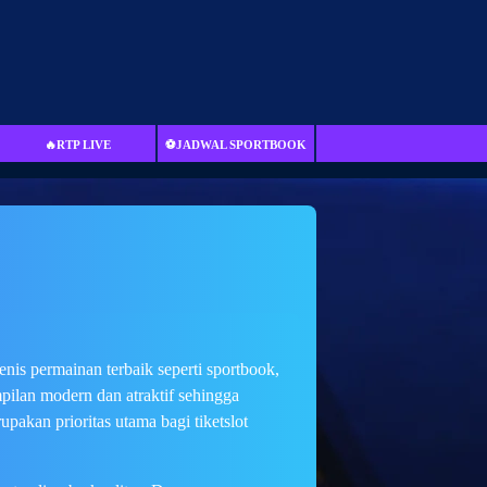
🔥RTP LIVE
⚽️JADWAL SPORTBOOK
enis permainan terbaik seperti sportbook,
mpilan modern dan atraktif sehingga
kan prioritas utama bagi tiketslot