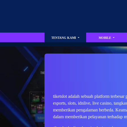
TENTANG KAMI
MOBILE
tiketslot adalah sebuah platform terbesar
esports, slots, idnlive, live casino, tan
memberikan pengalaman berbeda. Keamana
dalam memberikan pelayanan terhadap 