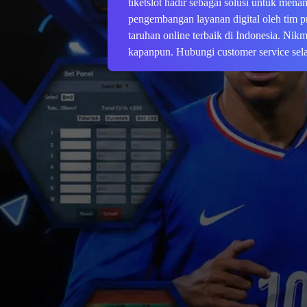
tiketslot hadir sebagai solusi untuk men
pengembangan layanan digital oleh tim pr
taruhan online terbaik di Indonesia. Nik
kapanpun. Hubungi customer service sela