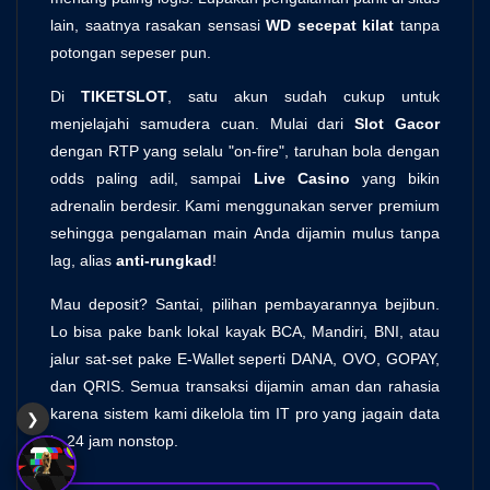
lain, saatnya rasakan sensasi
WD secepat kilat
tanpa
potongan sepeser pun.
Di
TIKETSLOT
, satu akun sudah cukup untuk
menjelajahi samudera cuan. Mulai dari
Slot Gacor
dengan RTP yang selalu "on-fire", taruhan bola dengan
odds paling adil, sampai
Live Casino
yang bikin
adrenalin berdesir. Kami menggunakan server premium
sehingga pengalaman main Anda dijamin mulus tanpa
lag, alias
anti-rungkad
!
Mau deposit? Santai, pilihan pembayarannya bejibun.
Lo bisa pake bank lokal kayak BCA, Mandiri, BNI, atau
jalur sat-set pake E-Wallet seperti DANA, OVO, GOPAY,
dan QRIS. Semua transaksi dijamin aman dan rahasia
karena sistem kami dikelola tim IT pro yang jagain data
❯
lo 24 jam nonstop.