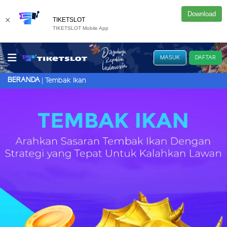
Download
×
TIKETSLOT
TIKETSLOT Mobile App
MASUK
DAFTAR
BERANDA
Tembak Ikan