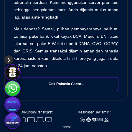
adrenalin berdesir. Kami menggunakan server premium
sehingga pengalaman main Anda dijamin mulus tanpa
lag, alias
anti-rungkad
!
Mau deposit? Santai, pilihan pembayarannya bejibun.
Lo bisa pake bank lokal kayak BCA, Mandiri, BNI, atau
jalur sat-set pake E-Wallet seperti DANA, OVO, GOPAY,
dan QRIS. Semua transaksi dijamin aman dan rahasia
karena sistem kami dikelola tim IT pro yang jagain data
❯
lo 24 jam nonstop.
Cek Rahasia Gacor...
Dukungan Perangkat :
Keamanan Terjamin :
Lisensi :