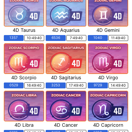
4D Taurus
4D Aquarius
4D Gemini
1357
6536
1040
10:49:39
7:49:39
11:49:39
4D Scorpio
4D Sagitarius
4D Virgo
0529
3253
9729
16:49:39
17:49:39
14:49:39
4D Libra
4D Cancer
4D Capricorn