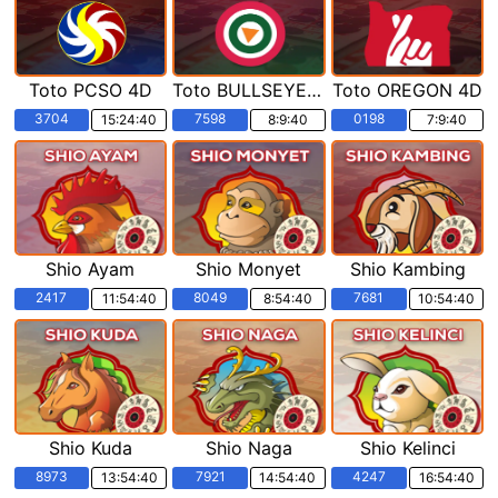
Toto PCSO 4D
Toto BULLSEYE 4D
Toto OREGON 4D
3704
7598
0198
15:24:39
8:9:39
7:9:39
Shio Ayam
Shio Monyet
Shio Kambing
2417
8049
7681
11:54:39
8:54:39
10:54:39
Shio Kuda
Shio Naga
Shio Kelinci
8973
7921
4247
13:54:39
14:54:39
16:54:39