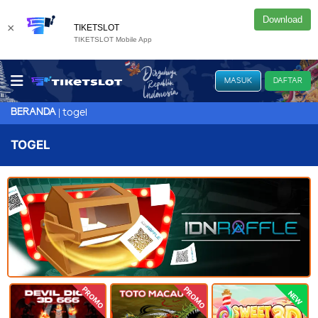
Download
×
TIKETSLOT
TIKETSLOT Mobile App
MASUK
DAFTAR
BERANDA
togel
TOGEL
PROMO
PROMO
NEW